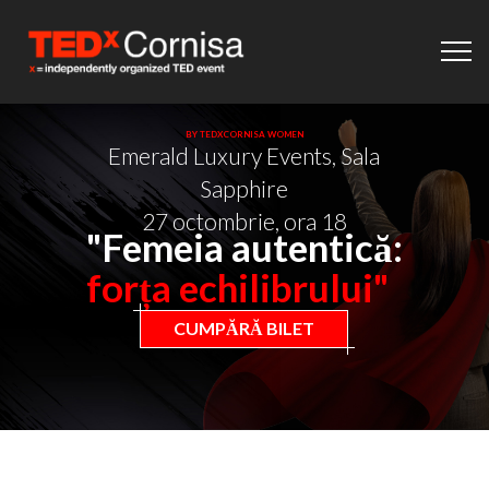
BY TEDXCORNISA WOMEN
Emerald Luxury Events, Sala
Sapphire
27 octombrie, ora 18
"Femeia autentică:
forța echilibrului"
CUMPĂRĂ BILET