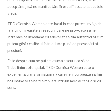
acceptăm și să ne manifestăm firescul în toate aspectele
vieții.
TEDxCornisa Women este locul în care putem învăța de
la alții, din reușite și eșecuri, care ne provoacă să ne
întrebăm ce înseamnă cu adevărat să fim autentici și cum
putem găsi echilibrul într-o lume plină de provocări și
presiuni.
Este despre cum ne putem asuma riscuri, ca să ne
îndeplinim potențialul. TEDxCornisa Women este o
experiență transformațională care ne încurajează să fim
noi înșine și să ne trăim viața într-un mod autentic și cu
sens.