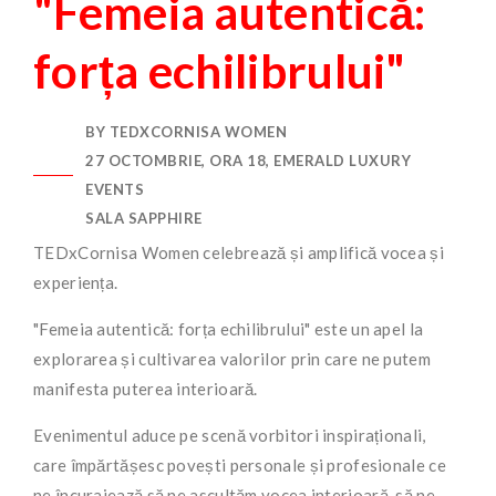
"Femeia autentică:
forța echilibrului"
BY TEDXCORNISA WOMEN
27 OCTOMBRIE, ORA 18, EMERALD LUXURY
EVENTS
SALA SAPPHIRE
TEDxCornisa Women celebrează și amplifică vocea și
experiența.
"Femeia autentică: forța echilibrului" este un apel la
explorarea și cultivarea valorilor prin care ne putem
manifesta puterea interioară.
Evenimentul aduce pe scenă vorbitori inspiraționali,
care împărtășesc povești personale și profesionale ce
ne încurajează să ne ascultăm vocea interioară, să ne